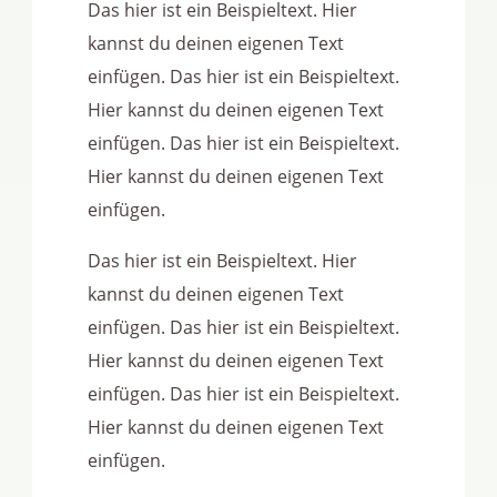
Das hier ist ein Beispieltext. Hier
kannst du deinen eigenen Text
einfügen. Das hier ist ein Beispieltext.
Hier kannst du deinen eigenen Text
einfügen. Das hier ist ein Beispieltext.
Hier kannst du deinen eigenen Text
einfügen.
Das hier ist ein Beispieltext. Hier
kannst du deinen eigenen Text
einfügen. Das hier ist ein Beispieltext.
Hier kannst du deinen eigenen Text
einfügen. Das hier ist ein Beispieltext.
Hier kannst du deinen eigenen Text
einfügen.