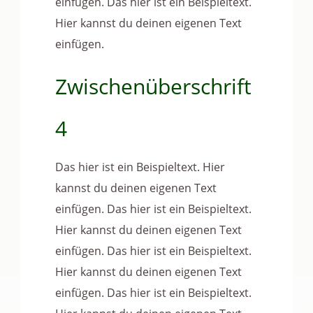
einfügen. Das hier ist ein Beispieltext.
Hier kannst du deinen eigenen Text
einfügen.
Zwischenüberschrift
4
Das hier ist ein Beispieltext. Hier
kannst du deinen eigenen Text
einfügen. Das hier ist ein Beispieltext.
Hier kannst du deinen eigenen Text
einfügen. Das hier ist ein Beispieltext.
Hier kannst du deinen eigenen Text
einfügen. Das hier ist ein Beispieltext.