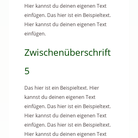
Hier kannst du deinen eigenen Text
einfügen. Das hier ist ein Beispieltext.
Hier kannst du deinen eigenen Text
einfügen.
Zwischenüberschrift
5
Das hier ist ein Beispieltext. Hier
kannst du deinen eigenen Text
einfügen. Das hier ist ein Beispieltext.
Hier kannst du deinen eigenen Text
einfügen. Das hier ist ein Beispieltext.
Hier kannst du deinen eigenen Text