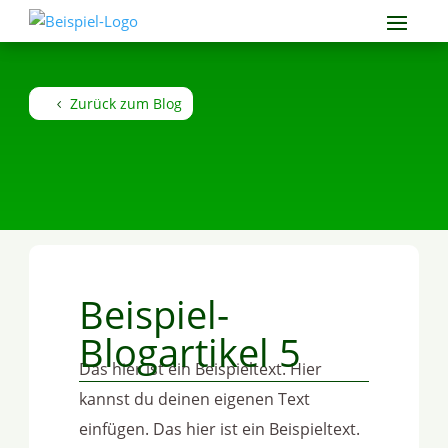
Zurück zum Blog
Beispiel-
Blogartikel 5
Das hier ist ein Beispieltext. Hier
kannst du deinen eigenen Text
einfügen. Das hier ist ein Beispieltext.