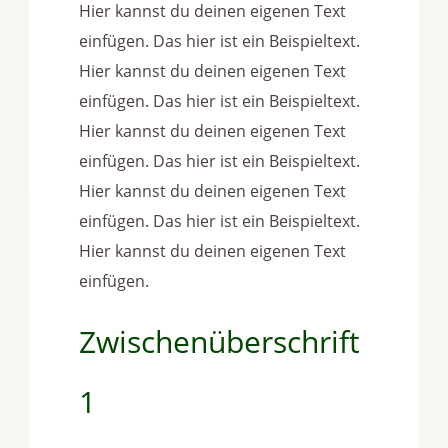
Hier kannst du deinen eigenen Text
einfügen. Das hier ist ein Beispieltext.
Hier kannst du deinen eigenen Text
einfügen. Das hier ist ein Beispieltext.
Hier kannst du deinen eigenen Text
einfügen. Das hier ist ein Beispieltext.
Hier kannst du deinen eigenen Text
einfügen. Das hier ist ein Beispieltext.
Hier kannst du deinen eigenen Text
einfügen.
Zwischenüberschrift
1