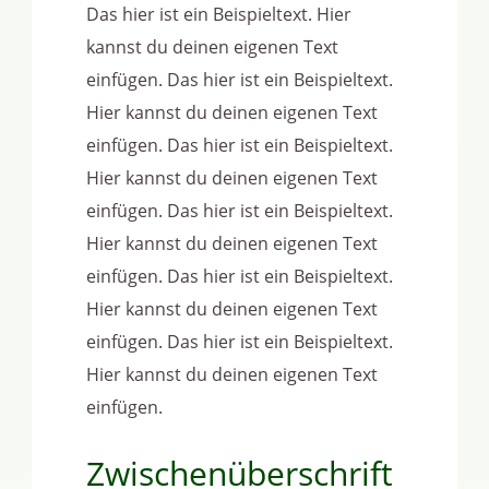
Das hier ist ein Beispieltext. Hier
kannst du deinen eigenen Text
einfügen. Das hier ist ein Beispieltext.
Hier kannst du deinen eigenen Text
einfügen. Das hier ist ein Beispieltext.
Hier kannst du deinen eigenen Text
einfügen. Das hier ist ein Beispieltext.
Hier kannst du deinen eigenen Text
einfügen. Das hier ist ein Beispieltext.
Hier kannst du deinen eigenen Text
einfügen. Das hier ist ein Beispieltext.
Hier kannst du deinen eigenen Text
einfügen.
Zwischenüberschrift