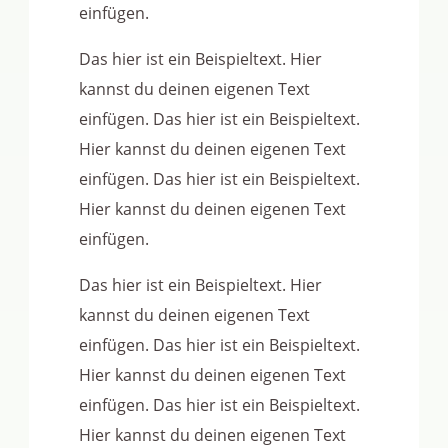
einfügen.
Das hier ist ein Beispieltext. Hier
kannst du deinen eigenen Text
einfügen. Das hier ist ein Beispieltext.
Hier kannst du deinen eigenen Text
einfügen. Das hier ist ein Beispieltext.
Hier kannst du deinen eigenen Text
einfügen.
Das hier ist ein Beispieltext. Hier
kannst du deinen eigenen Text
einfügen. Das hier ist ein Beispieltext.
Hier kannst du deinen eigenen Text
einfügen. Das hier ist ein Beispieltext.
Hier kannst du deinen eigenen Text